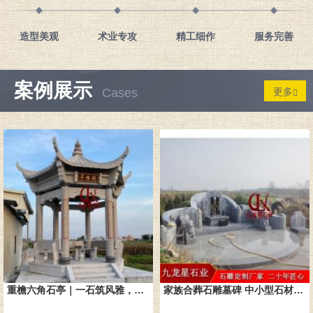
造型美观
术业专攻
精工细作
服务完善
案例展示
Cases
更多
重檐六角石亭｜一石筑风雅，双层藏千年中式意境
家族合葬石雕墓碑 中小型石材墓碑墓套 中式椅子式石墓碑