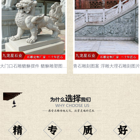
大门口石雕貔貅摆件 貔貅雕塑图片大全
青石雕刻图案 浮雕大理石雕刻图片