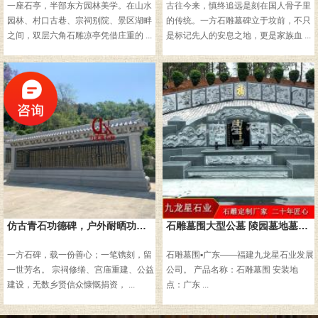
一座石亭，半部东方园林美学。在山水
古往今来，慎终追远是刻在国人骨子里
园林、村口古巷、宗祠别院、景区湖畔
的传统。一方石雕墓碑立于坟前，不只
之间，双层六角石雕凉亭凭借庄重的 ...
是标记先人的安息之地，更是家族血 ...
仿古青石功德碑，户外耐晒功德刻字石碑 宗祠捐款芳名碑
石雕墓围大型公墓 陵园墓地墓碑 农村墓园石碑
一方石碑，载一份善心；一笔镌刻，留
石雕墓围▪广东——福建九龙星石业发展
一世芳名。 宗祠修缮、宫庙重建、公益
公司。 产品名称：石雕墓围 安装地
建设，无数乡贤信众慷慨捐资， ...
点：广东 ...