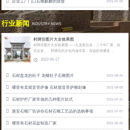
企业工厂门口石雕麒麟的摆放
2021-07-09
行业新闻
INDUSTRY NEWS
村牌坊图片大全效果图
村牌坊图片大全效果图——九龙星石业，二十年厂家，款
式众多。 村牌坊的文化内涵丰富，深远的传播意 ...
2022-05-17
石材盘龙的柱子 龙蟠柱子石雕图片
2021-09-24
哪里有卖观音菩萨像 石材观音菩萨雕刻像
2021-08-09
石材护栏厂家常做的几种图片款式
2021-07-31
惠安石雕厂告诉你石材石雕工艺品的选购事项
2021-07-07
哪里有石材花盆制造厂家
2021-05-26