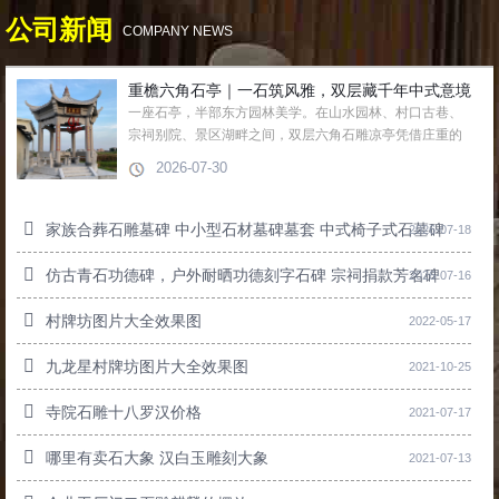
公司新闻
COMPANY NEWS
重檐六角石亭｜一石筑风雅，双层藏千年中式意境
一座石亭，半部东方园林美学。在山水园林、村口古巷、
宗祠别院、景区湖畔之间，双层六角石雕凉亭凭借庄重的
...
2026-07-30
家族合葬石雕墓碑 中小型石材墓碑墓套 中式椅子式石墓碑
2026-07-18
仿古青石功德碑，户外耐晒功德刻字石碑 宗祠捐款芳名碑
2026-07-16
村牌坊图片大全效果图
2022-05-17
九龙星村牌坊图片大全效果图
2021-10-25
寺院石雕十八罗汉价格
2021-07-17
哪里有卖石大象 汉白玉雕刻大象
2021-07-13