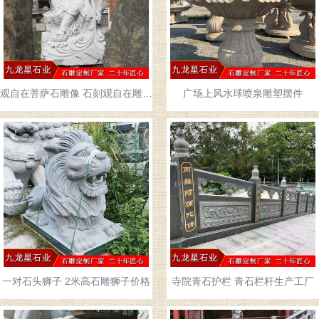
观自在菩萨石雕像 石刻观自在雕像 可定制
广场上风水球喷泉雕塑摆件
一对石头狮子 2米高石雕狮子价格
寺院青石护栏 青石栏杆生产工厂